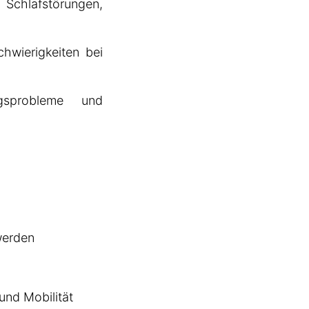
fstörungen,
ierigkeiten bei
leme und
erden
nd Mobilität