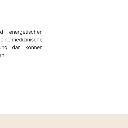
nd energetischen
 eine medizinische
ung dar, können
en.